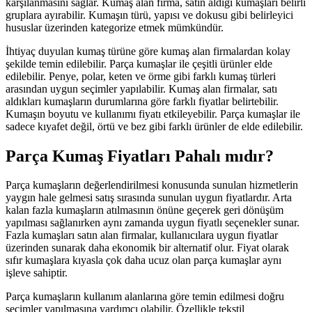
karşılanmasını sağlar. Kumaş alan firma, satın aldığı kumaşları belirli
gruplara ayırabilir. Kumaşın türü, yapısı ve dokusu gibi belirleyici
hususlar üzerinden kategorize etmek mümkündür.
İhtiyaç duyulan kumaş türüne göre kumaş alan firmalardan kolay
şekilde temin edilebilir. Parça kumaşlar ile çeşitli ürünler elde
edilebilir. Penye, polar, keten ve örme gibi farklı kumaş türleri
arasından uygun seçimler yapılabilir. Kumaş alan firmalar, satı
aldıkları kumaşların durumlarına göre farklı fiyatlar belirtebilir.
Kumaşın boyutu ve kullanımı fiyatı etkileyebilir. Parça kumaşlar ile
sadece kıyafet değil, örtü ve bez gibi farklı ürünler de elde edilebilir.
Parça Kumaş Fiyatları Pahalı mıdır?
Parça kumaşların değerlendirilmesi konusunda sunulan hizmetlerin
yaygın hale gelmesi satış sırasında sunulan uygun fiyatlardır. Arta
kalan fazla kumaşların atılmasının önüne geçerek geri dönüşüm
yapılması sağlanırken aynı zamanda uygun fiyatlı seçenekler sunar.
Fazla kumaşları satın alan firmalar, kullanıcılara uygun fiyatlar
üzerinden sunarak daha ekonomik bir alternatif olur. Fiyat olarak
sıfır kumaşlara kıyasla çok daha ucuz olan parça kumaşlar aynı
işleve sahiptir.
Parça kumaşların kullanım alanlarına göre temin edilmesi doğru
seçimler yapılmasına yardımcı olabilir. Özellikle tekstil